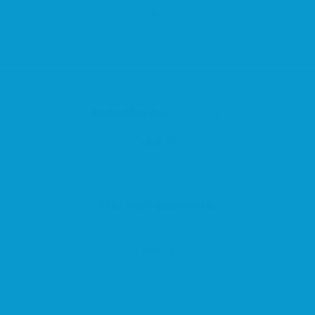
Sign In
Remember me
Lost password
Log In
Get new password
Loading...