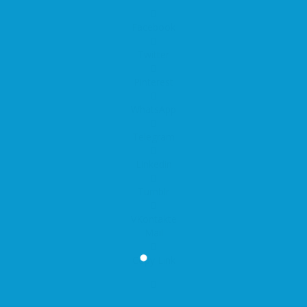
Facebook
Twitter
Pinterest
WhatsApp
Telegram
Linkedin
Tumblr
VKontakte
Mail
Copy Link