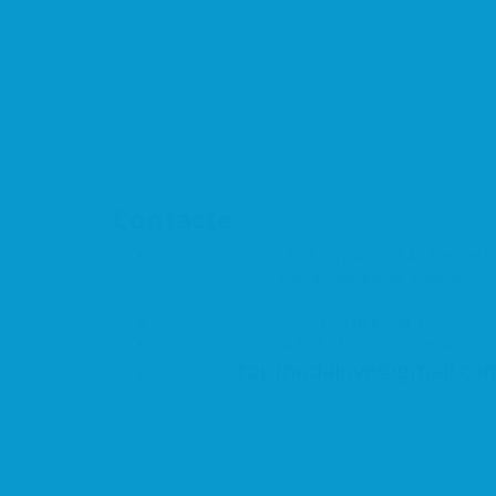
Facebook
Contacte
Estatut, 9, 08740 Sant Andreu de l
Barca, Barcelona, España
+34 936 82 38 72
+34 633 51 76 32
(WhatsApp)
topmodajove@gmail.co