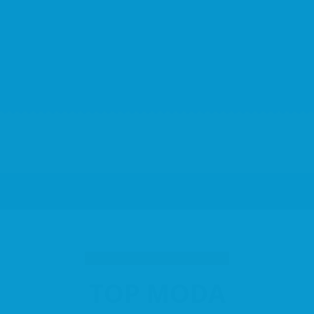
Per zones
Campanyes i Activitats
Fes-te Soci
Agenda i
Moda i Complements
Centre
TOP MODA