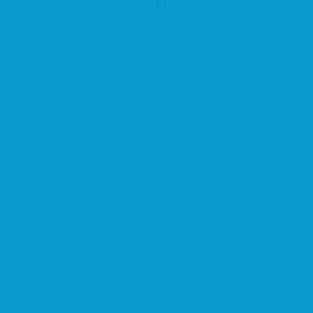
Explora per
Default search
Cerca llocs per paraule(s) clau.
El més proper a mi
Trobeu llocs al voltant de la vostra ubicació actual.
Tendència
Està passant ara.
Més vist
Els llistats més populars.
A prop d'una adreça
Escriviu qualsevol adreça parcial o completa per trobar llistats a pr
País: