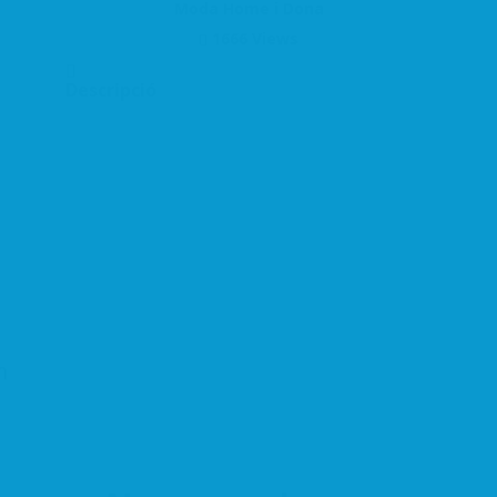
Moda Home i Dona
1666 Views
Descripció
a
m