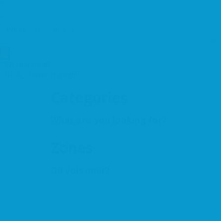
Centre
El Mercat
El Palau
La Plana
La Solana
Nucli Antic
Rodalies
A 
Need a Hand?
Click & Browse Highlights...
Categories
What are you looking for?
Zones
On vols anar?