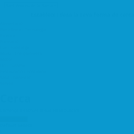
Estableix i desa la teva forma de cerca
Alimentació
Electrònica i Tecnologia
Estètica
Formació
Llar i Habitatge
Moda i Complements
Motor
Oci i Turisme
Restauració i Hostaleria
Salut i Benestar
Serveis
Cerca
Comença a escriure el que estàs buscant.
Configuració
Default search