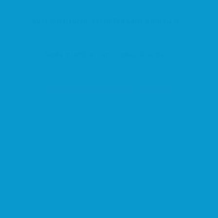
Av. Constitució, 33, 08740 Sant Andreu de la Barca, Barcelona, España
Moda Infantil en Sant Andreu de la Barca
Moda y Complementos
Centro
Agrupació del Comerç i Serveis