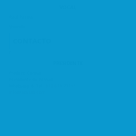
VOCAL
Raúl Resina
Vivendis
CONTACTO
PRESIDENTE
Frederic Cardús
Presidente de Acssab
Whatsapp & Tel.:
610 619 771</
info@acssab.com