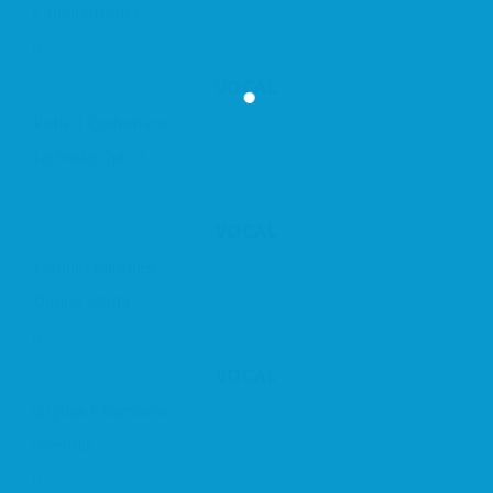
Canada House
VOCAL
Robert Quiñonero
La Roda Òptics
VOCAL
Manuel Paredes
Danna Moda
VOCAL
Virginia Chamorro
Vivendis