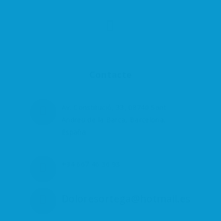
Contacte
Av. Constitució, 33, 08740 Sant
Andreu de la Barca, Barcelona,
España
+34 667 46 36 93
Doloresortega@hotmail.es