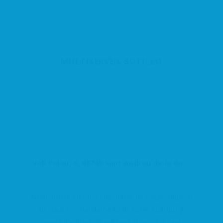
MULTISERVEIS SOTILLO
Vall Palau, 6, 08740 Sant Andreu de la Barca, Barcelona, España
Arranjament de roba i reparació de calçat, duplicat
de claus i comandaments de cotxe i pàrquing,
venda d'articles de pell i per al calçat a Sant