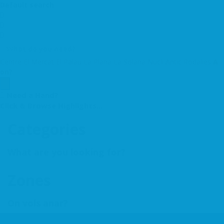
Default search
Centre
El Mercat
El Palau
La Plana
La Solana
Nucli Antic
Rodalies
A
on?
Need a Hand?
Click & Browse Highlights...
Categories
What are you looking for?
Zones
On vols anar?