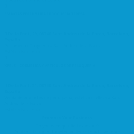
ESENCIAS PERFUMERIA I DROGUERIA TERESA
De la Font, 29, 08740 Sant Andreu de la Barca, Barcelona,
España
Perfumeria i Drogueria a Sant Andreu de la Barca
Estètica
Nucli Antic
XPELS – COSMETICA Y ARTICULOS DE PELUQUERIA
De la Font, 21, 08740 Sant Andreu de la Barca, Barcelona,
España
Venda de productes de perruqueria, estètica i bellesa a Sant
Andreu de la Barca
Estètica
Nucli Antic
Promote Your Business
Do you need qualified exposure?
Publish a listing for targeted audience to achieve more