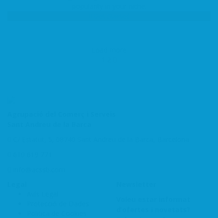
popularity in your niche.
Get Started
Load more
1
2
Agrupació del Comerç i Serveis
Sant Andreu de la Barca
C/ Estatut, 5, 08740 Sant Andreu de la Barca, Barcelona
610 619 771
info@acssb.com
Legal
Newsletter
Avís Legal
Voleu estar informat
Protecció de Dades
d’ofertes i novetats?
Politica de Cookies