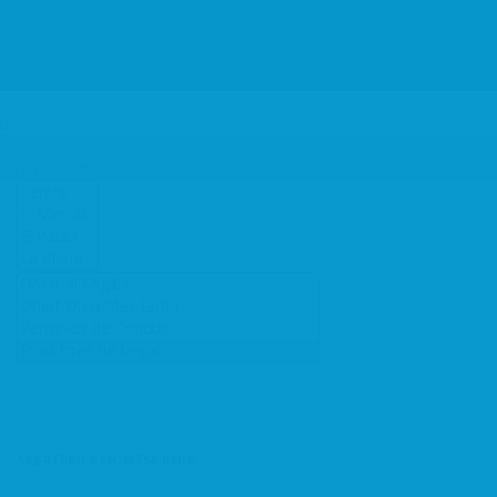
Català
Log In
Visualitzar al mapa
Listing View
SABATERIES MONTSE ROIG