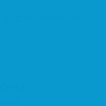
País:
Estableix i desa la teva forma de cerca
preferida.
Alimentació
Electrònica i Tecnologia
Estètica
Formació
Llar i Habitatge
Moda i Complements
Motor
Oci i Turisme
Restauració i Hostaleria
Salut i Benestar
Serveis
Cerca
Comença a escriure el que estàs buscant.
Configuració