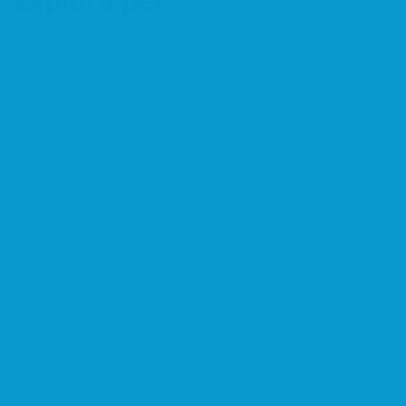
Explora per
Default search
Cerca llocs per paraule(s) clau.
El més proper a mi
Trobeu llocs al voltant de la vostra ubicació actual.
Tendència
Està passant ara.
Més vist
Els llistats més populars.
A prop d'una adreça
Escriviu qualsevol adreça parcial o completa per trobar llistats a
prop.