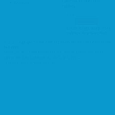
Subscriu-te al nostre
Contacte
butlletí
Si continúas, aceptas la
política de privacidad
Ⓒ 2026,
Agrupació del Comerç i Serveis de Sant Andreu de
la Barca.
Municipio de 27.000 habitantes a 18 km de Barcelona, en el
centro del Baix Llobregat: A2, AP2, N-II, FFCC...
-
Diseño : Patitus Web i Gràfica