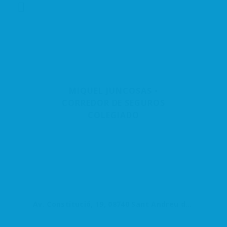
MIQUEL JUNCOSAS •
CORREDOR DE SEGUROS
COLEGIADO
Av. Constitució, 19, 08740 Sant Andreu de la Barca, Barcelona, España