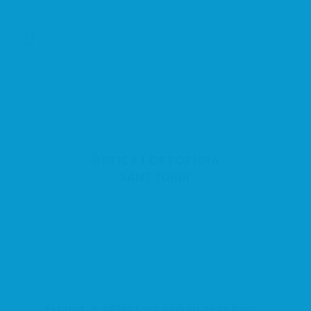
ÒPTICA I ORTOPÈDIA
SANT JORDI
Estatut, 9, 08740 Sant Andreu de la Barca, Barcelona, España