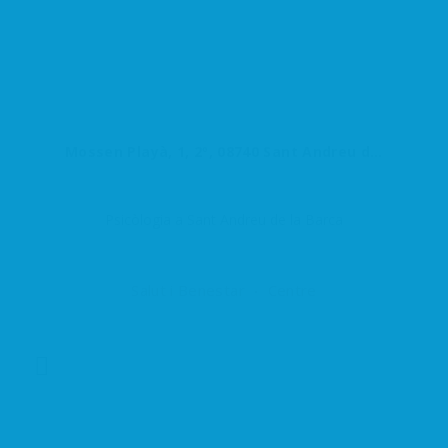
Mossen Playà, 1, 2º, 08740 Sant Andreu de la Barca, Barcelona, España
Psicòlogia a Sant Andreu de la Barca
Salut i Benestar
Centre