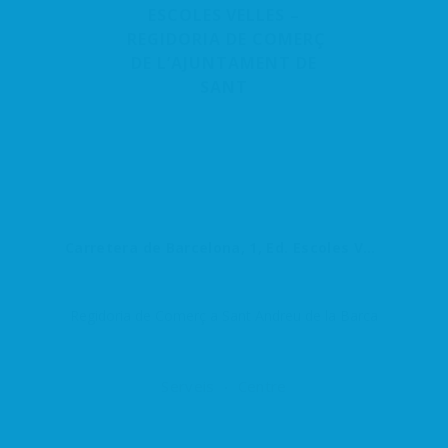
ESCOLES VELLES –
REGIDORIA DE COMERÇ
DE L’AJUNTAMENT DE
SANT
Carretera de Barcelona, 1, Ed. Escoles Velles, 08740 Sant Andreu de la Barca, Barcelona, España
Regidoria de Comerç a Sant Andreu de la Barca
Serveis
Centre