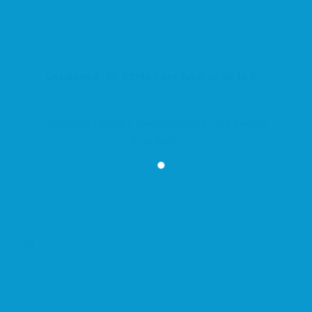
Catalunya, 16, 08740 Sant Andreu de la Barca, Barcelona, España
Impressió i Articles Personalitzats a Sant Andreu
de la Barca
Serveis
Centre