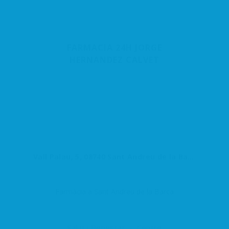
FARMACIA 24H JORGE
HERNANDEZ CALVET
Vall Palau, 5, 08740 Sant Andreu de la Barca, Barcelona, España
Farmàcia a Sant Andreu de la Barca
Salut i Benestar
Centre