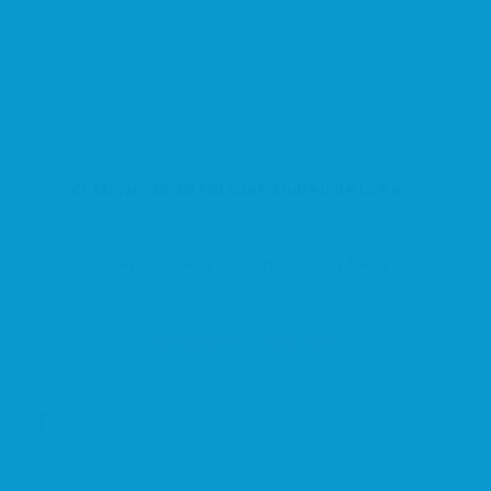
C/ Major, 28, 08740 Sant Andreu de la Barca, Barcelona, España
Llaminadures a Sant Andreu de la Barca
Alimentació
Nucli Antic