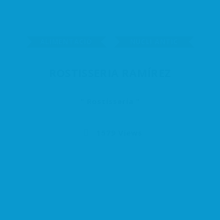
ALIMENTACIÓ
NUCLI ANTIC
ROSTISSERIA RAMÍREZ
Rostisseria
1579 Views