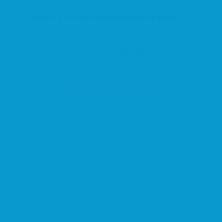
Major, 4, 08740 Sant Andreu de la Barca, Barcelona, España
Carnisseria a Sant Andreu de la Barca
Alimentació
Nucli Antic
Agrupació del Comerç i Serveis