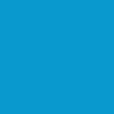
Servicios
Centro
LEGAL
N
¿
rcelona
Aviso Legal
n
S
Protección de Datos
Politica de Cookies