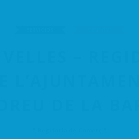
Inicio
ACSSAB
A
SERVICIOS
CENTRO
Hazte Socio
Agenda y actuali
 VELLES – REGI
E L’AJUNTAMEN
DREU DE LA BA
Regidoria de Comerç