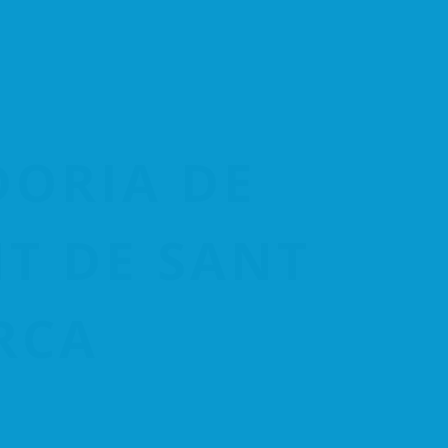
sociados
Por zonas
Campañas y Actividades
dad
Tienes que saber
Contacto
Español
DORIA DE
T DE SANT
RCA