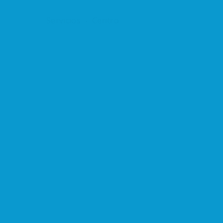
Servicios
Centro
EWSLETTER
Quieres estar informado de ofertas y
ovedades?
uscríbete a nuestro boletín