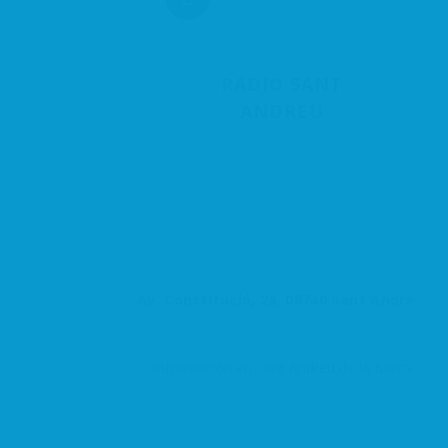
RADIO SANT
ANDREU
Av. Constitució, 24, 08740 Sant Andreu de la Barca, Barcelona, España
Información en Sant Andreu de la Barca