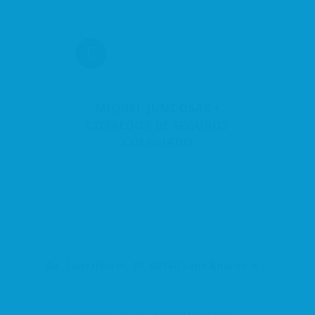
MIQUEL JUNCOSAS •
CORREDOR DE SEGUROS
COLEGIADO
Av. Constitució, 19, 08740 Sant Andreu de la Barca, Barcelona, España
Seguros en Sant Andreu de la Barca