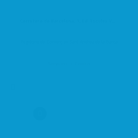
Carretera de Barcelona, 1, Ed. Escoles Velles, 08740 Sant Andreu de la Barca, Barcelona, España
Regidoria de Comerç en Sant Andreu de la Barca
Servicios
Centro