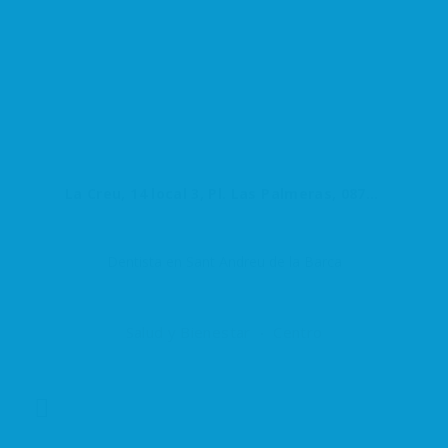
La Creu, 14 local 3, Pl. Las Palmeras, 08740 Sant Andreu de la Barca, Barcelona, España
Dentista en Sant Andreu de la Barca
Salud y Bienestar
Centro