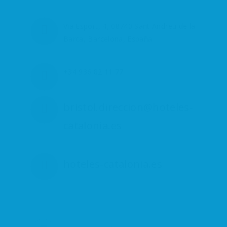
Via Esport, 4, 08740 Sant Andreu de la
Barca, Barcelona, España
+34 936 82 11 77
bristol.direccion@hoteles-
catalonia.es
hoteles-catalonia.es