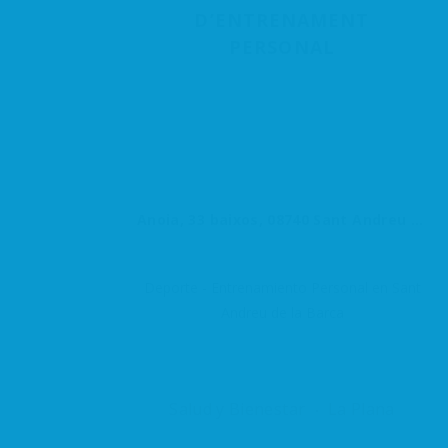
D’ENTRENAMENT
PERSONAL
Anoia, 33 baixos, 08740 Sant Andreu de la Barca, Barcelona, España
Deporte - Entrenamiento Personal en Sant
Andreu de la Barca
Salud y Bienestar
La Plana