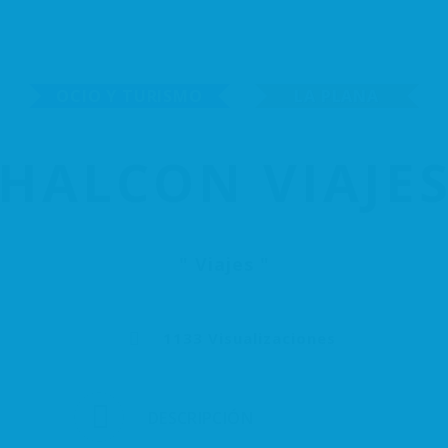
Inicio
ACSSAB
A
OCIO Y TURISMO
LA PLANA
Hazte Socio
Agenda y actuali
HALCON VIAJE
Viajes
1133 Visualizaciones
DESCRIPCIÓN