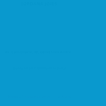
JORDANA JOIES
Av. Constitució, 60, 08740 Sant Andreu de la Barca, Barcelona, España
Joyería en Sant Andreu de la Barca
Moda y Complementos
La Plana