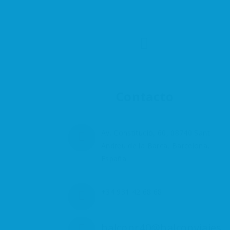
Contacto
Av. Constitució, 60, 08740 Sant
Andreu de la Barca, Barcelona,
España
+34 931 42 68 68
halconr40@halconviajes