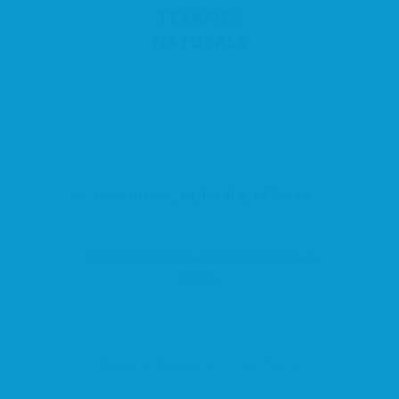
TERÀPIES
NATURALS
Av. Constitució, 60, local 9, 08740 Sant Andreu de la Barca, Barcelona, España
Terapias Naturales en Sant Andreu de la
Barca
Salud y Bienestar
La Plana