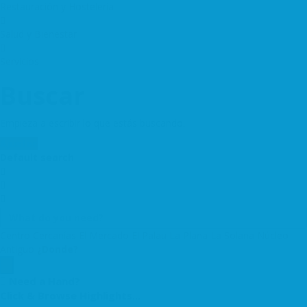
Restauración y Hosteleria
Salud y Bienestar
Servicios
Buscar
Empieza a escribir lo que estás buscando.
Ajustes
Default search
Centro
Cercanías
El Mercado
El Palau
La Plana
La Solana
Núcleo
Antiguo
¿Donde?
Need a Hand?
Click & Browse Highlights...