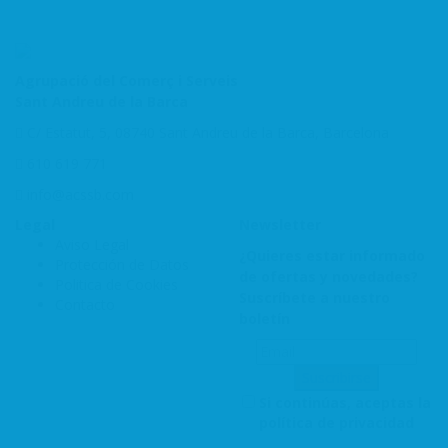
Agrupació del Comerç i Serveis
Sant Andreu de la Barca
C/ Estatut, 5, 08740 Sant Andreu de la Barca, Barcelona
610 619 771
info@acssb.com
Legal
Newsletter
Aviso Legal
¿Quieres estar informado
Protección de Datos
de ofertas y novedades?
Politica de Cookies
Suscríbete a nuestro
Contacto
boletín
Si continúas, aceptas la
política de privacidad