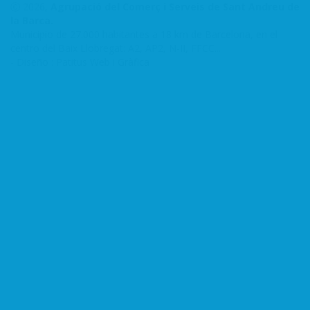
Ⓒ 2026,
Agrupació del Comerç i Serveis de Sant Andreu de
la Barca.
Municipio de 27.000 habitantes a 18 km de Barcelona, en el
centro del Baix Llobregat: A2, AP2, N-II, FFCC...
-
Diseño : Patitus Web i Gràfica