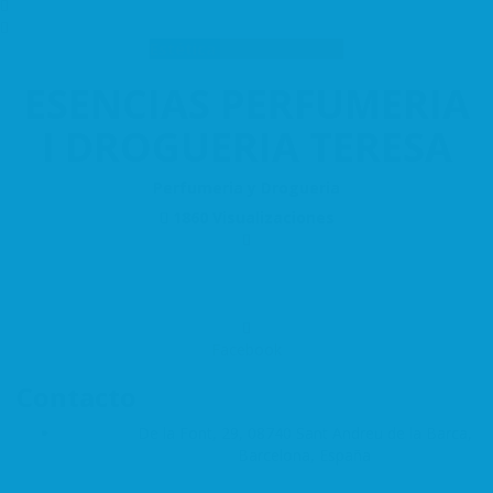
Estética
Núcleo Antiguo
ESENCIAS PERFUMERIA
I DROGUERIA TERESA
Perfumeria y Drogueria
1860 Visualizaciones
Facebook
Contacto
De la Font, 29, 08740 Sant Andreu de la Barca,
Barcelona, España