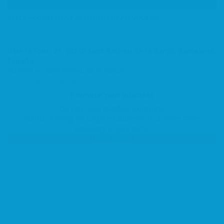
XPELS – COSMETICA Y ARTICULOS DE PELUQUERIA
De la Font, 21, 08740 Sant Andreu de la Barca, Barcelona,
España
Estética en Sant Andreu de la Barca
Estética
Núcleo Antiguo
Promote Your Business
Do you need qualified exposure?
Publish a listing for targeted audience to achieve more
popularity in your niche.
Get Started
Previous Post
Next Post