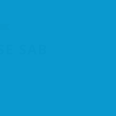
Asocia
E SAB
ACSSAB