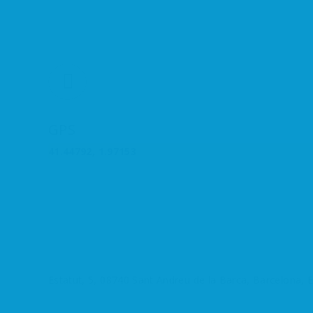
GPS
41.44792, 1.97153
Estatut, 5, 08740 Sant Andreu de la Barca, Barcelona, 