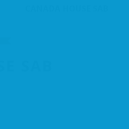
CANADA HOUSE SAB
Por zonas
E SAB
Campañas 
Hazte Socio
Agenda