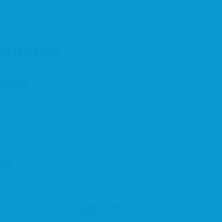
Salud y Bienestar
Servicios
Buscar
Empieza a escribir lo que estás buscando.
Ajustes
Default search
Centro
Cercanías
El Mercado
El Palau
La Plana
La Solana
Núcleo An
Need a Hand?
Click & Browse Highlights...
Categories