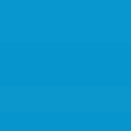
What are you looking for?
Zonas
¿A donde quieres ir?
Add Listing
Inicio
ACSSAB
Asociados
Por zo