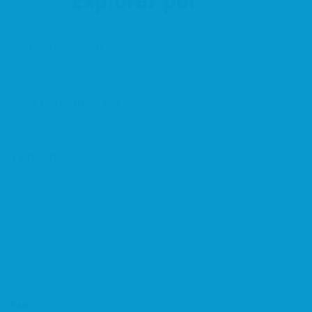
Explorar por
Default search
Buscar por palabra clave(s).
Más cercano a mí
Encuentra comercios alrededor de tu ubicación actual.
Tendencia
Está sucediendo ahora.
Más vistos
Los listados con más tendencia.
Cerca de una dirección
Escriba cualquier dirección parcial o completa para encontrar lista
País: