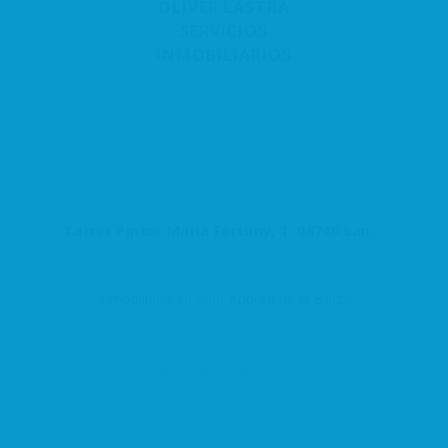
OLIVER LASTRA
SERVICIOS
INMOBILIARIOS
Carrer Pintor Marià Fortuny, 1, 08740 Sant Andreu de la Barca, Barcelona, España
Inmobiliaria en Sant Andreu de la Barca
Hogar y Vivienda
Centro