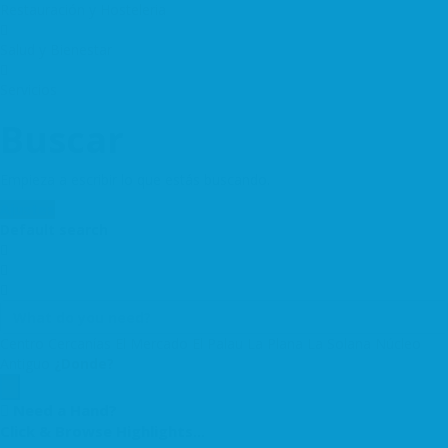
Restauración y Hosteleria
Salud y Bienestar
Servicios
Buscar
Empieza a escribir lo que estás buscando.
Ajustes
Default search
Centro
Cercanías
El Mercado
El Palau
La Plana
La Solana
Núcleo
Antiguo
¿Donde?
Need a Hand?
Click & Browse Highlights...