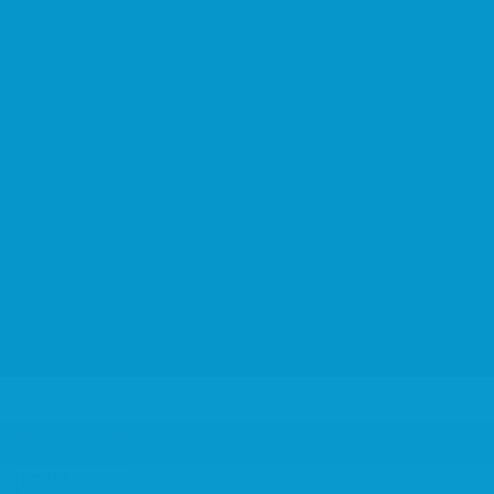
Por zonas
Campañas y Actividades
Hazte Socio
Agenda y actualidad
Tienes que saber
Contacto
Español
Log In
Visualizar en Mapa
Listing View