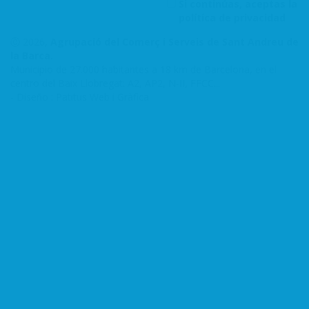
Si continúas, aceptas la
política de privacidad
Ⓒ 2026,
Agrupació del Comerç i Serveis de Sant Andreu de
la Barca.
Municipio de 27.000 habitantes a 18 km de Barcelona, en el
centro del Baix Llobregat: A2, AP2, N-II, FFCC...
-
Diseño : Patitus Web i Gràfica