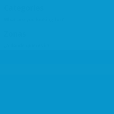
Categories
What are you looking for?
Zonas
¿A donde quieres ir?
Add Listing
Inicio
ACSSAB
Asociados