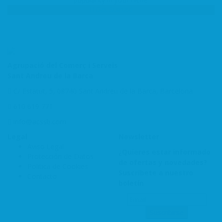
Get Started
Agrupació del Comerç i Serveis
Sant Andreu de la Barca
C/ Estatut, 5, 08740 Sant Andreu de la Barca, Barcelona
610 619 771
info@acssb.com
Legal
Newsletter
Aviso Legal
¿Quieres estar informado
Protección de Datos
de ofertas y novedades?
Politica de Cookies
Suscríbete a nuestro
Contacto
boletín