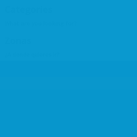
Categories
What are you looking for?
Zonas
¿A donde quieres ir?
Add Listing
Inicio
ACSSAB
Asociados