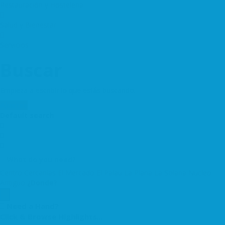
Restauración y Hosteleria
Salud y Bienestar
Servicios
Buscar
Empieza a escribir lo que estás buscando.
Ajustes
Default search
Centro
Cercanías
El Mercado
El Palau
La Plana
La Solana
Núcleo
Antiguo
¿Donde?
Need a Hand?
Click & Browse Highlights...