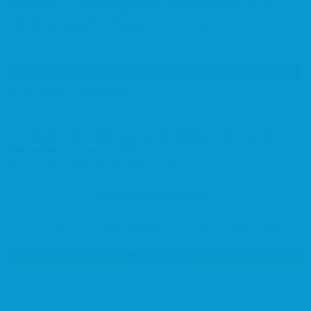
Municipal 11 de Setembre), 08740 Sant Andreu de la
Barca, Barcelona, España
Bar-Restaurant en Sant Andreu de la Barca
Restauración y Hosteleria
Núcleo Antiguo
EL PALAU VELL RESTAURANT
Carretera del Palau Vell, 6, 08740 Sant Andreu de la
Barca, Barcelona, España
Restaurant en Sant Andreu de la Barca
Restauración y Hosteleria
El Palau
Promote Your Business
Do you need qualified exposure?
Publish a listing for targeted audience to achieve more
popularity in your niche.
Get Started
Load more