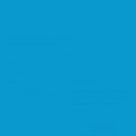
1
2
3
4
5
…
10
Agrupació del Comerç i Serveis
Sant Andreu de la Barca
C/ Estatut, 5, 08740 Sant Andreu de la Barca, Barcelona
610 619 771
info@acssb.com
Legal
Newsletter
Aviso Legal
¿Quieres estar informado
Protección de Datos
de ofertas y novedades?
Politica de Cookies
Suscríbete a nuestro
Contacto
boletín
Si continúas, aceptas la