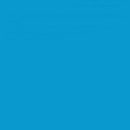
política de privacidad
Ⓒ 2026,
Agrupació del Comerç i Serveis de Sant Andreu de
la Barca.
Municipio de 27.000 habitantes a 18 km de Barcelona, en el
centro del Baix Llobregat: A2, AP2, N-II, FFCC...
-
Diseño : Patitus Web i Gràfica