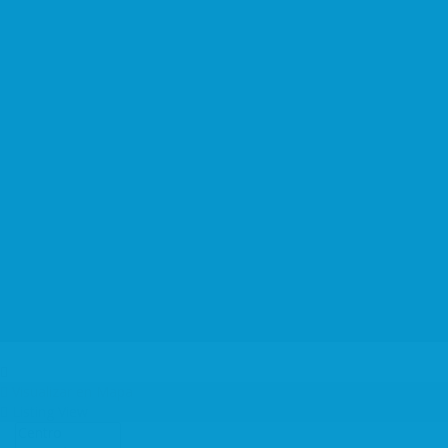
Por zonas
Campañas y Actividades
Hazte Socio
Agenda y actualidad
Tienes que saber
Contacto
Español
Log In
Visualizar en Mapa
Listing View