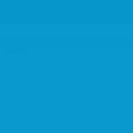
Català
Log In
Visualitzar al mapa
Listing View
PHONE HOUSE SAB