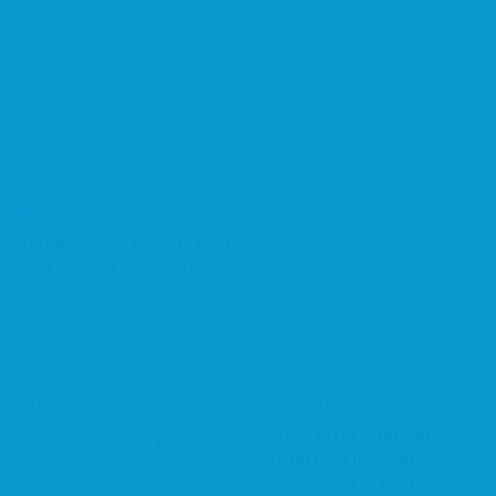
Promote Your Business
Do you need qualified exposure?
Publish a listing for targeted audience to achieve more
popularity in your niche.
Get Started
Agrupació del Comerç i Serveis
Sant Andreu de la Barca
C/ Estatut, 5, 08740 Sant Andreu de la Barca, Barcelona
610 619 771
info@acssb.com
Legal
Newsletter
Avís Legal
Voleu estar informat
Protecció de Dades
d’ofertes i novetats?
Politica de Cookies
Subscriu-te al nostre
Contacte