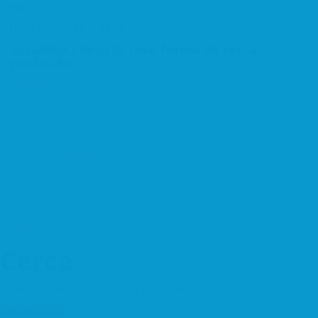
País:
Estableix i desa la teva forma de cerca
preferida.
Alimentació
Electrònica i Tecnologia
Estètica
Formació
Llar i Habitatge
Moda i Complements
Motor
Oci i Turisme
Restauració i Hostaleria
Salut i Benestar
Serveis
Cerca
Comença a escriure el que estàs buscant.
Configuració