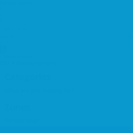
Default search
Centre
El Mercat
El Palau
La Plana
La Solana
Nucli Antic
Rodalies
A
on?
Need a Hand?
Click & Browse Highlights...
Categories
What are you looking for?
Zones
On vols anar?