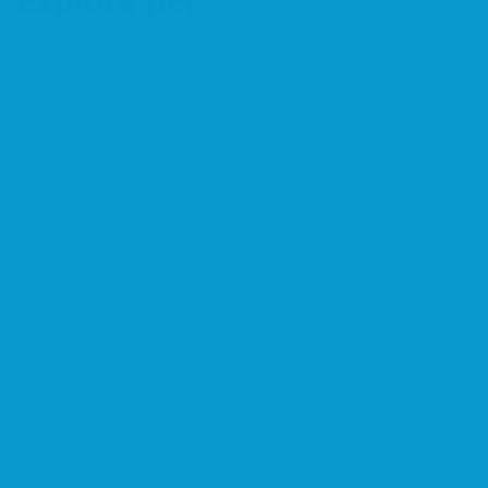
Explora per
Default search
Cerca llocs per paraule(s) clau.
El més proper a mi
Trobeu llocs al voltant de la vostra ubicació actual.
Tendència
Està passant ara.
Més vist
Els llistats més populars.
A prop d'una adreça
Escriviu qualsevol adreça parcial o completa per trobar llistats a
prop.