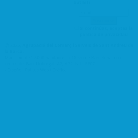
butlletí
Si continúas, aceptas la
política de privacidad
Ⓒ 2026,
Agrupació del Comerç i Serveis de Sant Andreu de
la Barca.
Municipio de 27.000 habitantes a 18 km de Barcelona, en el
centro del Baix Llobregat: A2, AP2, N-II, FFCC...
-
Diseño : Patitus Web i Gràfica