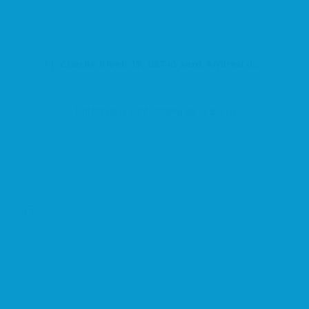
Pl. Charlie Rivel, 15, 08740 Sant Andreu de la Barca, Barcelona, España
Tintoreria a Sant Andreu de la Barca
Llar i Habitatge
Centre