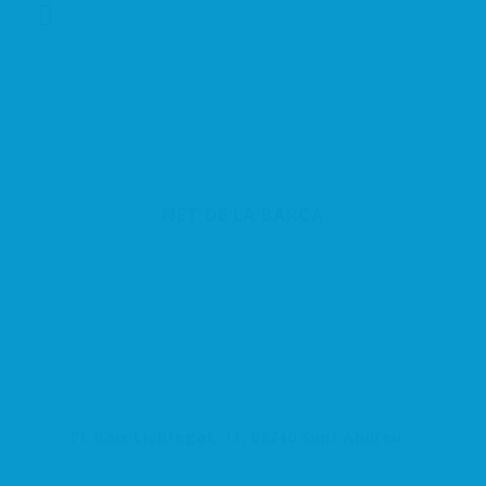
NET DE LA BARCA
Pl. Baix Llobregat, 11, 08740 Sant Andreu de la Barca, Barcelona, España