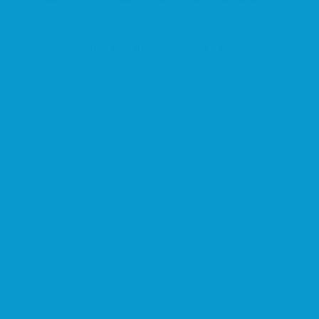
Pintura a Sant Andreu de la Barca
Llar i Habitatge
Centre
Agrupació del Comerç i Serveis
Sant Andreu de la Barca
C/ Estatut, 5, 08740 Sant Andreu de la Barca, Barcelona