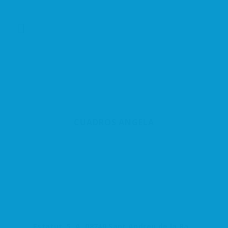
CUADROS ANGELA
Estatut, 5, A, 08740 Sant Andreu de la Barca, Barcelona, España