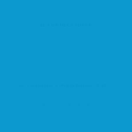
EL COR DE LA FUSTA
Av. Constitució, 5 (Pintor Fortuny, 1), 08740 Sant Andreu de la Barca, Barcelona, España
Mobles a Sant Andreu de la Barca
Llar i Habitatge
Centre