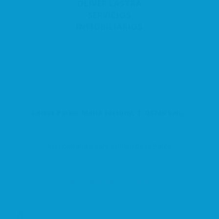
OLIVER LASTRA
SERVICIOS
INMOBILIARIOS
Carrer Pintor Marià Fortuny, 1, 08740 Sant Andreu de la Barca, Barcelona, España
Immobiliària a Sant Andreu de la Barca
Llar i Habitatge
Centre